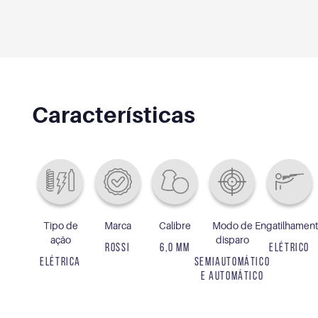
Características
Tipo de
Marca
Calibre
Modo de
Engatilhamen
ação
disparo
ROSSI
6,0 MM
ELÉTRICO
ELÉTRICA
SEMIAUTOMÁTICO
E AUTOMÁTICO